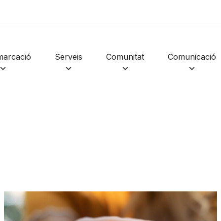
 EXCLUSIUS
YERS I
marcació
Serveis
Comunitat
Comunicació
ecció