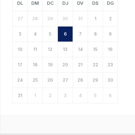
DL
DM
DC
DJ
DV
DS
DG
27
28
29
30
31
1
2
3
4
5
6
7
8
9
10
11
12
13
14
15
16
17
18
19
20
21
22
23
24
25
26
27
28
29
30
31
1
2
3
4
5
6