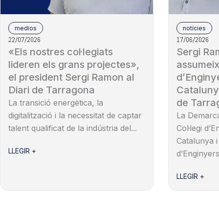
medios
notícies
22/07/2026
17/06/2026
«Els nostres col·legiats
Sergi Ram
lideren els grans projectes»,
assumeix
el president Sergi Ramon al
d’Enginye
Diari de Tarragona
Cataluny
de Tarra
La transició energètica, la
digitalització i la necessitat de captar
La Demarca
talent qualificat de la indústria del...
Col·legi d’E
Catalunya i
LLEGIR +
d’Enginyers 
LLEGIR +