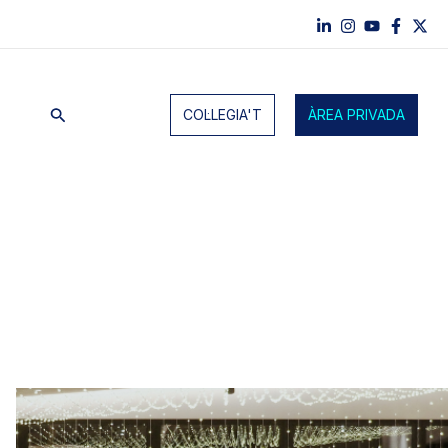
Cerca
COL·LEGIA'T
ÀREA PRIVADA