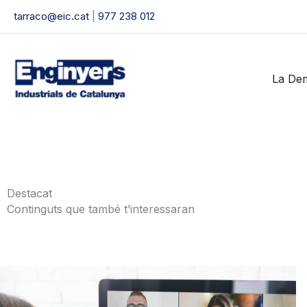
AVANTATGES
Vés
tarraco@eic.cat
|
977 238 012
al
contingut
PER A ENGIN
La De
ENGINYERES
Assegurances i serveis per a la teva prot
Destacat
Continguts que també t’interessaran
Consulta'ls