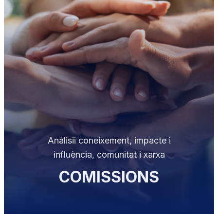
Reviu-lo!
SOPAR
DE SANT
JOSEP